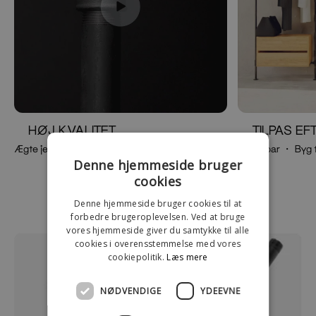
HØJ KVALITET
TILPAS E
Ægte jern ・Coatede rør ・Gevindrør
Justerbar ・ Byg 
Denne hjemmeside bruger
cookies
Denne hjemmeside bruger cookies til at
forbedre brugeroplevelsen. Ved at bruge
vores hjemmeside giver du samtykke til alle
cookies i overensstemmelse med vores
cookiepolitik.
Læs mere
NØDVENDIGE
YDEEVNE