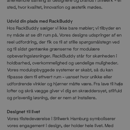
anerkendte samling af designere og brands i Stilwerk – et
sted, hvor kvalitet, innovation og æstetik mødes.
Udvid din plads med RackBuddy
Hos RackBuddy sælger vi ikke bare møbler; vi tilbyder en
ny måde at se dit rum på. Vores designs udspringer af en
reel udfordring, der fik os til at stille spørgsmålstegn ved
og til sidst gentænke grænserne for modulære
opbevaringsløsninger. RackBuddy står for skønheden i
holdbarhed, overkommelighed og uendelige muligheder.
Vores modulopbyggede systemer er skabt, så du kan
tilpasse dem til ethvert rum – uanset hvor unikke eller
udfordrende vinkler og hjørner måtte være. Fra lave til høje
lofter og skrå vægge giver vi dig en skræddersyet, stilfuld
og prisvenlig løsning, der er nem at installere.
Designet til livet
Vores tilstedeværelse i Stilwerk Hamburg symboliserer
vores engagement i design, der holder hele livet. Med