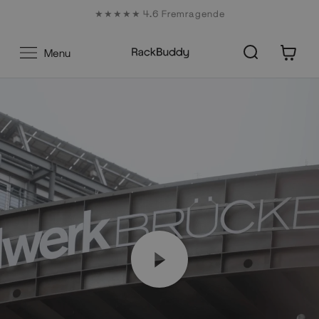
Gå
★★★★★ 4.6 Fremragende
til
indhold
0
Menu