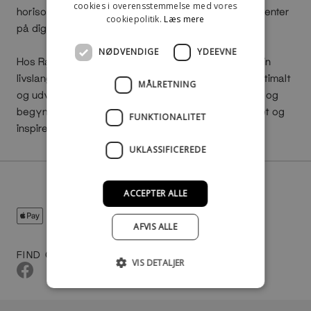
cookies i overensstemmelse med vores
horisont og udforske de uendelige muligheder, der venter
cookiepolitik.
Læs mere
på dig.
NØDVENDIGE
YDEEVNE
Hos RackBuddy er vi mere end blot et brand. Vi er din
livslange partner, dedikeret til at udnytte pladsen optimalt
MÅLRETNING
og udvide din verden. Besøg os i Stilwerk Hamburg, og
begynd din rejse mod et smukkere, mere organiseret og
FUNKTIONALITET
inspirerende hjem allerede i dag.
UKLASSIFICEREDE
ACCEPTER ALLE
AFVIS ALLE
FIND OS
VIS DETALJER