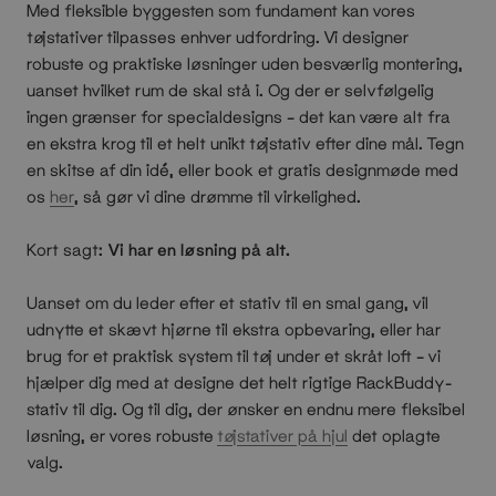
Med fleksible byggesten som fundament kan vores
tøjstativer tilpasses enhver udfordring. Vi designer
robuste og praktiske løsninger uden besværlig montering,
uanset hvilket rum de skal stå i. Og der er selvfølgelig
ingen grænser for specialdesigns – det kan være alt fra
en ekstra krog til et helt unikt tøjstativ efter dine mål. Tegn
en skitse af din idé, eller book et gratis designmøde med
os
her
, så gør vi dine drømme til virkelighed.
Kort sagt:
Vi har en løsning på alt.
Uanset om du leder efter et stativ til en smal gang, vil
udnytte et skævt hjørne til ekstra opbevaring, eller har
brug for et praktisk system til tøj under et skråt loft – vi
hjælper dig med at designe det helt rigtige RackBuddy-
stativ til dig. Og til dig, der ønsker en endnu mere fleksibel
løsning, er vores robuste
tøjstativer på hjul
det oplagte
valg.