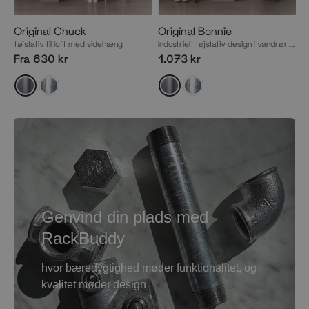
Original Chuck
Original Bonnie
tøjstativ til loft med sidehæng
Industrielt tøjstativ design i vandrør med krog
Fra 630 kr
1.073 kr
Genvind din plads med
RackBuddy
hvor bæredygtighed møder funktionalitet, og
kvalitet møder design