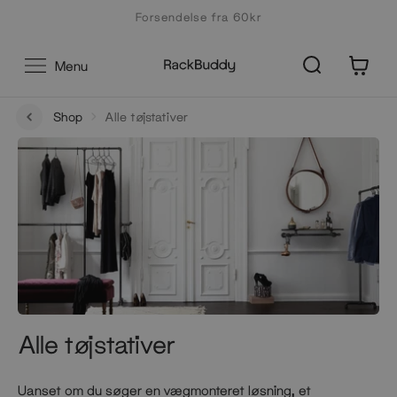
Gå
Forsendelse fra 60kr
til
indhold
0
Menu
Shop
Alle tøjstativer
Alle tøjstativer
Uanset om du søger en vægmonteret løsning, et