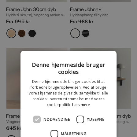
Frame John 30cm dyb
Frame Johnny
Hylde til sko, tøj, bøger og anden opbevaring
Hyldeophæng til hylder
Fra 945 kr
Fra 488 kr
Denne hjemmeside bruger
cookies
Denne hjemmeside bruger cookies til at
forbedre brugeroplevelsen. Ved at bruge
vores hjemmeside giver du samtykke til alle
cookies i overensstemmelse med vores
cookiepolitik.
Læs mere
Frame Jolene
Frame Little John 15cm dyb
NØDVENDIGE
YDEEVNE
Vægmonteret tøjstaiv
Hylde til bøger, plakater, deko og anden opbevaring
645 kr
Fra 735 kr
MÅLRETNING