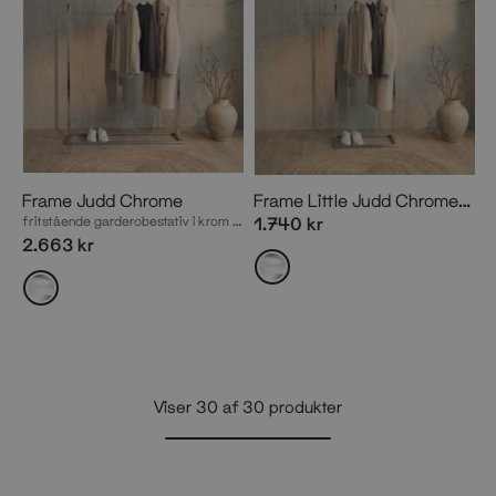
Frame Judd Chrome
Frame Little Judd Chrome | Fritstående tøjstativ til små rum
fritstående garderobestativ i krom inspireret af ikonisk kunst
1.740 kr
2.663 kr
Viser
30
af
30
produkter
Vis