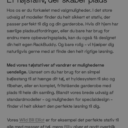
Hos os er du forkælet med valgmuligheder. I det store
udvalg af modeller finder du helt sikkert et stativ, der
passer perfekt til dig og din garderobe. Hvis dit hjem har
særlige pladsudfordringer, eller du bare har brug for
endnu mere opbevaringsplads, kan du også få designet
din helt egen RackBuddy. Og bare rolig – vi hjælper dig
naturligvis gerne med at finde den helt rigtige løsning.
Med vores tøjstativer af vandrør er mulighederne
uendelige.
Uanset om du har brug for en simpel
bøjlestang til at hænge dit tøj, et hyldesystem til sko og
tilbehør, eller en komplet, fritstående garderobe med
plads til hele din samling. Blandt vores brede udvalg af
standardmodeller – og muligheden for specialdesign –
finder vi helt sikkert den perfekte løsning til dig.
Vores
Wild Bill Elliot
er for eksempel det perfekte stativ til
alle med masser af tøj, mens
Billy
giver et godt overblik