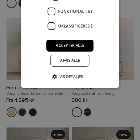
FUNKTIONALITET
UKLASSIFICEREDE
ACCEPTER ALLE
AFVIS ALLE
VIS DETALJER
Frame Marlow
Frame Pin
Vægmonteret tøjstativ med hylde
Vægmonteret fronthæng
Fra 1.395 kr
300 kr
new
new