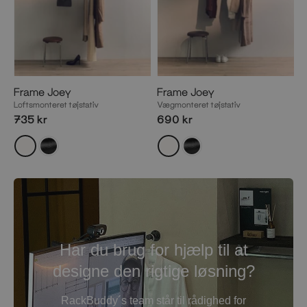
Frame Joey
Frame Joey
Loftsmonteret tøjstativ
Vægmonteret tøjstativ
735 kr
690 kr
Har du brug for hjælp til at
designe den rigtige løsning?
RackBuddy´s team står til rådighed for