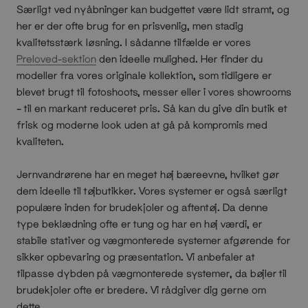
Særligt ved nyåbninger kan budgettet være lidt stramt, og
her er der ofte brug for en prisvenlig, men stadig
kvalitetsstærk løsning. I sådanne tilfælde er vores
Preloved-sektion
den ideelle mulighed. Her finder du
modeller fra vores originale kollektion, som tidligere er
blevet brugt til fotoshoots, messer eller i vores showrooms
– til en markant reduceret pris. Så kan du give din butik et
frisk og moderne look uden at gå på kompromis med
kvaliteten.
Jernvandrørene har en meget høj bæreevne, hvilket gør
dem ideelle til tøjbutikker. Vores systemer er også særligt
populære inden for brudekjoler og aftentøj. Da denne
type beklædning ofte er tung og har en høj værdi, er
stabile stativer og vægmonterede systemer afgørende for
sikker opbevaring og præsentation. Vi anbefaler at
tilpasse dybden på vægmonterede systemer, da bøjler til
brudekjoler ofte er bredere. Vi rådgiver dig gerne om
dette.