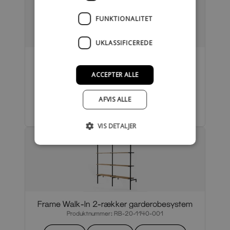
FUNKTIONALITET
UKLASSIFICEREDE
Frame Walk-In 2 rækker med skrivebord
Produktnummer: RB-20-1145-005
ACCEPTER ALLE
PDF
Video
Video 2
AFVIS ALLE
Video 3
VIS DETALJER
Frame Walk-In 2-rækker garderobesystem
Produktnummer: RB-20-1140-001