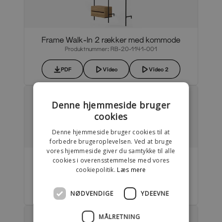
Frame Walk-In 2 rækker med kommode
Produktnummer: RB-20-1141-001
PDF
Video
Video 2
Denne hjemmeside bruger
cookies
Denne hjemmeside bruger cookies til at
forbedre brugeroplevelsen. Ved at bruge
vores hjemmeside giver du samtykke til alle
Frame Walk-In 2 rækker garderobesystem
cookies i overensstemmelse med vores
Produktnummer: RB-20-1137-001
cookiepolitik.
Læs mere
PDF
Video
NØDVENDIGE
YDEEVNE
MÅLRETNING