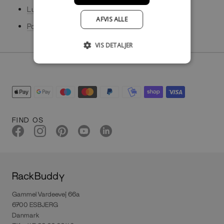
Lullumut - lækre tøjstativer
AFVIS ALLE
Polyvore - Your Buddy Rackbuddy
VIS DETALJER
FIND OS
RackBuddy
Gammel Vardeevej 66a
6700 ESBJERG
Danmark