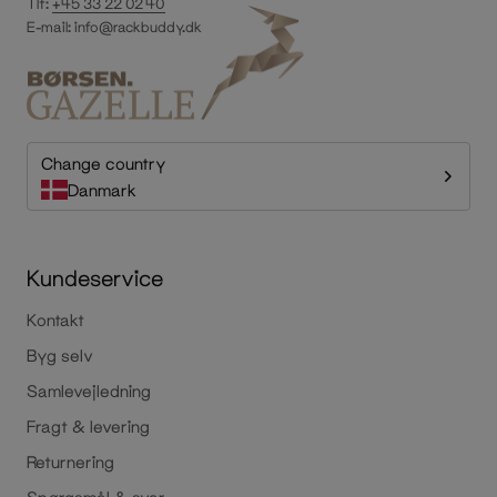
Tlf:
+45 33 22 02 40
E-mail:
info@rackbuddy.dk
Change country
Danmark
Kundeservice
Kontakt
Byg selv
Samlevejledning
Fragt & levering
Returnering