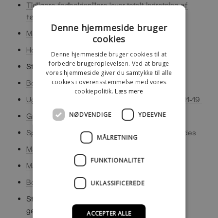
Tidligere fodboldspillere laver totalt indretning af
tøjbutik
Denne hjemmeside bruger
MadogBolig - Trends - 2016 Nummer 1
cookies
Houzz - Nye designere du skal holde øje med
Denne hjemmeside bruger cookies til at
forbedre brugeroplevelsen. Ved at bruge
Stylestories - mine rå og lækre tøjstativer
vores hjemmeside giver du samtykke til alle
cookies i overensstemmelse med vores
Boligmagasinet - No 188 - September
cookiepolitik.
Læs mere
Uglyfat Magazine - 7th issue : "trouble" - side 11-19
NØDVENDIGE
YDEEVNE
Greyslacks - With love, Rackbuddy
Sportsfanplus - Maskuline tøjstativer - ja, de findes
MÅLRETNING
MadogBolig magasin - 2015 Nummer 9
FUNKTIONALITET
MadogBolig magasin - 2015 Nummer 6
Boligblog.com
UKLASSIFICEREDE
Stylestories - Fornyelse og organisering af
garderoben
ACCEPTER ALLE