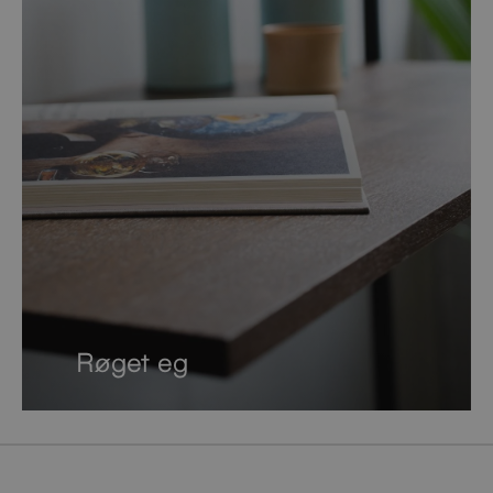
Røget eg