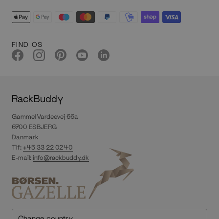
FIND OS
RackBuddy
Gammel Vardeevej 66a
6700 ESBJERG
Danmark
Tlf:
+45 33 22 02 40
E-mail:
info@rackbuddy.dk
Change country