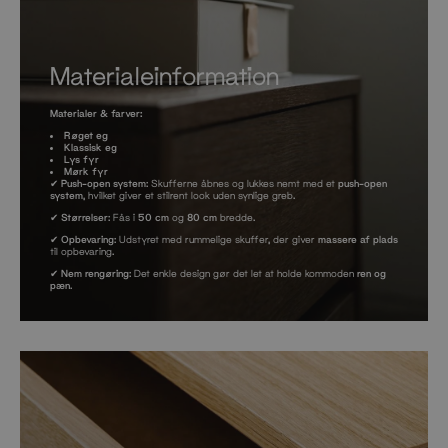
Materialeinformation
Materialer & farver:
Røget eg
Klassisk eg
Lys fyr
Mørk fyr
✔
Push-open system
: Skufferne åbnes og lukkes nemt med et
push-open
system
, hvilket giver et stilrent look uden synlige greb.
✔
Størrelser
: Fås i
50 cm
og
80 cm
bredde.
✔
Opbevaring
: Udstyret med rummelige skuffer, der giver
massere af plads
til opbevaring.
✔
Nem rengøring
: Det enkle design gør det let at holde kommoden
ren og
pæn
.