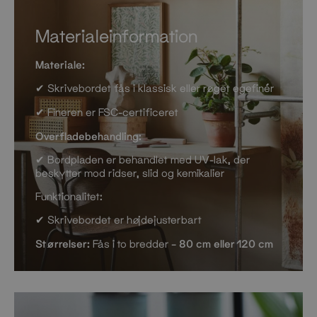
Materialeinformation
Materiale:
✔ Skrivebordet fås i klassisk eller røget egefinér
✔ Fineren er FSC-certificeret
Overfladebehandling:
✔ Bordpladen er behandlet med UV-lak, der
beskytter mod ridser, slid og kemikalier
Funktionalitet:
✔ Skrivebordet er højdejusterbart
Størrelser:
Fås i to bredder –
80 cm eller 120 cm