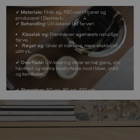
Egetræ
✔
Materiale
: Finér eg, FSC-certificeret og
produceret i Danmark.
✔
Behandling
: UV-lakeret i to farver:
Klassisk eg
: Fremhæver egetræets naturlige
farve.
Røget eg
: Giver et mørkere, mere eksklusivt
udtryk.
✔
Overflade
: UV-lakering sikrer en høj glans, stor
hårdhed og ekstra beskyttelse mod ridser, stød
og kemikalier.
✔
Størrelser
: 50 cm, 80 cm, 120 cm.
✔
Bæreevne
: Kan bære op til
40 kg
.