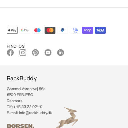
FIND OS
RackBuddy
Gammel Vardeevej 66a
6700 ESBJERG
Danmark
Tlf:
+45 33 22 02 40
E-mail:
info@rackbuddy.dk