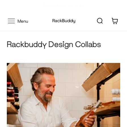
Gå
100 dages returrettigheder
til
indhold
0
Menu
Rackbuddy Design Collabs