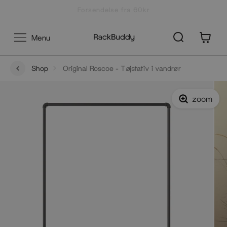
Gå
Forsendelse fra 60kr
til
indhold
0
Menu
Shop
Original Roscoe - Tøjstativ i vandrør
zoom