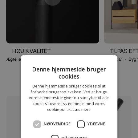
HØJ KVALITET
TILPAS E
Ægte jern ・Coatede rør ・Gevindrør
Justerbar ・ Byg 
Denne hjemmeside bruger
cookies
Denne hjemmeside bruger cookies til at
forbedre brugeroplevelsen. Ved at bruge
vores hjemmeside giver du samtykke til alle
cookies i overensstemmelse med vores
cookiepolitik.
Læs mere
NØDVENDIGE
YDEEVNE