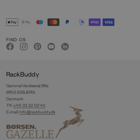
FIND OS
RackBuddy
Gammel Vardeevej 66a
6700 ESBJERG
Danmark
Tlf:
+45 33 22 02 40
E-mail:
info@rackbuddy.dk