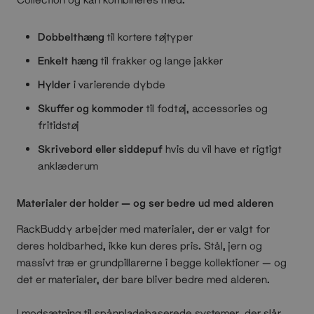
Dobbelthæng
til kortere tøjtyper
Enkelt hæng
til frakker og lange jakker
Hylder
i varierende dybde
Skuffer og kommoder
til fodtøj, accessories og
fritidstøj
Skrivebord eller siddepuf
hvis du vil have et rigtigt
anklæderum
Materialer der holder — og ser bedre ud med alderen
RackBuddy arbejder med materialer, der er valgt for
deres holdbarhed, ikke kun deres pris. Stål, jern og
massivt træ er grundpillarerne i begge kollektioner — og
det er materialer, der bare bliver bedre med alderen.
I modsætning til spånpladebaserede systemer, der slår