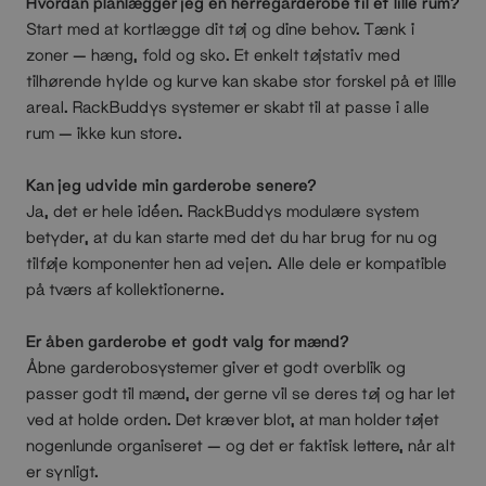
Hvordan planlægger jeg en herregarderobe til et lille rum?
Start med at kortlægge dit tøj og dine behov. Tænk i
zoner — hæng, fold og sko. Et enkelt tøjstativ med
tilhørende hylde og kurve kan skabe stor forskel på et lille
areal. RackBuddys systemer er skabt til at passe i alle
rum — ikke kun store.
Kan jeg udvide min garderobe senere?
Ja, det er hele idéen. RackBuddys modulære system
betyder, at du kan starte med det du har brug for nu og
tilføje komponenter hen ad vejen. Alle dele er kompatible
på tværs af kollektionerne.
Er åben garderobe et godt valg for mænd?
Åbne garderobosystemer giver et godt overblik og
passer godt til mænd, der gerne vil se deres tøj og har let
ved at holde orden. Det kræver blot, at man holder tøjet
nogenlunde organiseret — og det er faktisk lettere, når alt
er synligt.