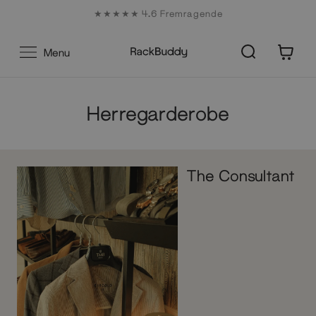
Gå
★★★★★ 4.6 Fremragende
til
indhold
0
Menu
Herregarderobe
The Consultant