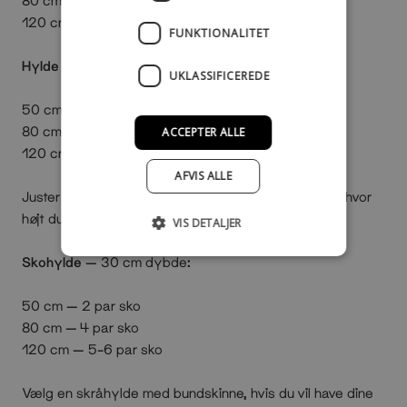
120 cm — anbefalet 96 bøjler (max 120)
FUNKTIONALITET
Hylde til foldet tøj
— 30 cm dybde:
UKLASSIFICEREDE
50 cm — 1 række tøj
80 cm — 2 rækker tøj
ACCEPTER ALLE
120 cm — 3–4 rækker tøj
AFVIS ALLE
Juster afstanden i højden mellem hylderne alt efter, hvor
højt du ønsker at stable dit tøj.
VIS DETALJER
Skohylde
— 30 cm dybde:
50 cm — 2 par sko
80 cm — 4 par sko
120 cm — 5–6 par sko
Vælg en skråhylde med bundskinne, hvis du vil have dine