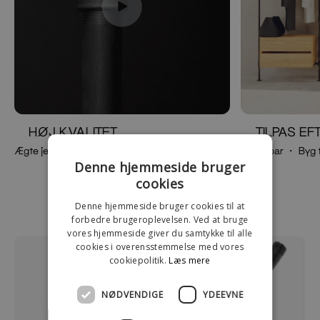
HØJ KVALITET
TILPAS E
Ægte jern ・Coatede rør ・Gevindrør
Justerbar ・ Byg 
Denne hjemmeside bruger
cookies
Denne hjemmeside bruger cookies til at
forbedre brugeroplevelsen. Ved at bruge
vores hjemmeside giver du samtykke til alle
cookies i overensstemmelse med vores
cookiepolitik.
Læs mere
NØDVENDIGE
YDEEVNE