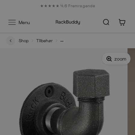
Gå
★★★★★ 4.6 Fremragende
til
indhold
0
Menu
Shop
Tilbehør
Original Claw - Tøjkrog i vandrør til jakker og bøjler
zoom