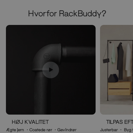
Hvorfor RackBuddy?
HØJ KVALITET
TILPAS E
Ægte jern ・Coatede rør ・Gevindrør
Justerbar ・ Byg 