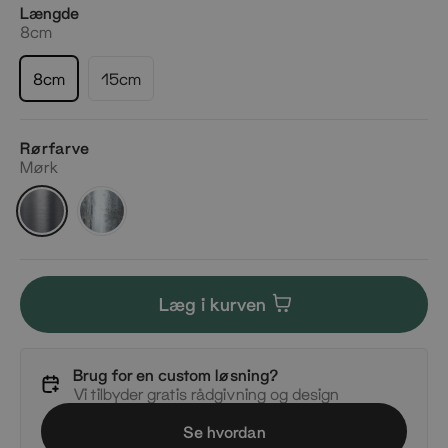
Længde
8cm
8cm
15cm
Rørfarve
Mørk
Mørk
Silver
Læg i kurven
Brug for en custom løsning?
Vi tilbyder gratis rådgivning og design
Se hvordan