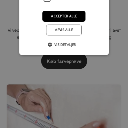
Er du i tvivl om valg af
materiale?
ACCEPTER ALLE
AFVIS ALLE
Vi ved det er svært at vælge materialer, derfor har vi lavet
en lille materialeboks som indeholde alle træ- og
metaltyper
VIS DETALJER
Køb farveprøve