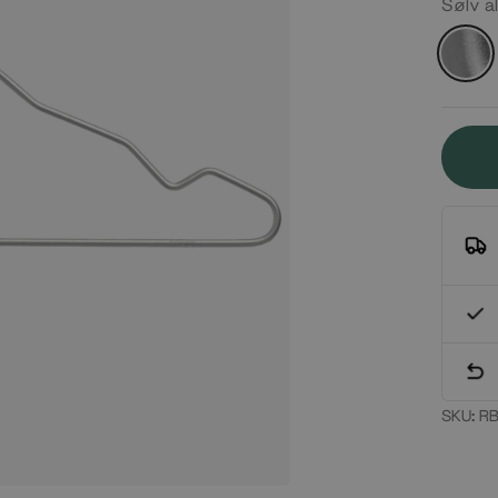
Sølv a
Sølv
alu
SKU:
RB