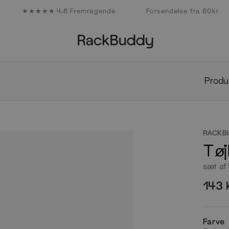
★★★★★ 4.6 Fremragende
Forsendelse fra 60kr
Design
Design
Produkter
Kollektioner
Studio
Inspiration
collabs
Professionals
Produkter
Kollektioner
Design
Studio
Produ
Inspiration
Design
collabs
Professionals
RACKB
Tøj
sæt af 
143 
Farve