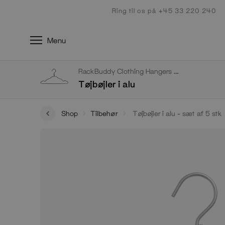
Gå
Ring til os på +45 33 220 240
til
indhold
Menu
RackBuddy Clothing Hangers & Hooks
Tøjbøjler i alu
Shop
Tilbehør
Tøjbøjler i alu - sæt af 5 stk