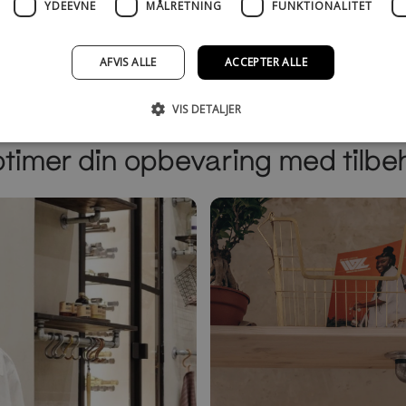
YDEEVNE
MÅLRETNING
FUNKTIONALITET
AFVIS ALLE
ACCEPTER ALLE
e
VIS DETALJER
timer din opbevaring med tilbe