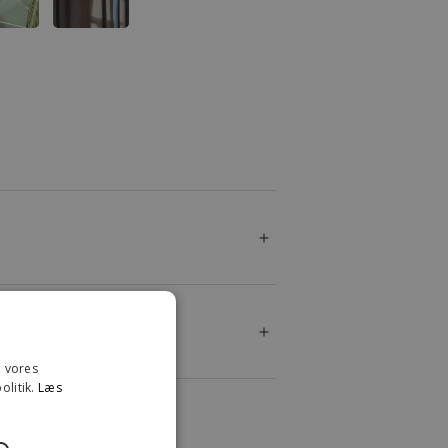
e vores
olitik.
Læs