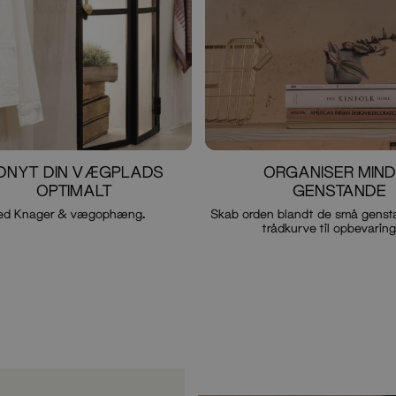
DNYT DIN VÆGPLADS
ORGANISER MIN
OPTIMALT
GENSTANDE
ed Knager & vægophæng.
Skab orden blandt de små genst
trådkurve til opbevaring
Valgfri knap
Valgfri knap