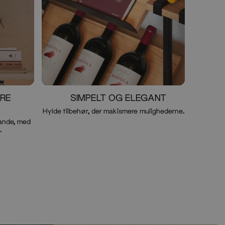
DRE
SIMPELT OG ELEGANT
Hylde tilbehør, der makismere mulighederne.
ande, med
.
Valgfri knap