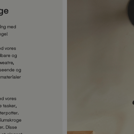
oge
ning med
oge!
d vores
ldbare og
sweatre,
dseende og
materialer
ed vores
e tasker,
erpotter.
niumskroge
ør. Disse