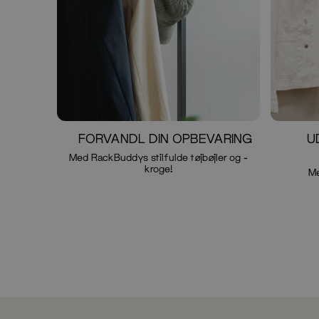
FORVANDL DIN OPBEVARING
U
Med RackBuddys stilfulde tøjbøjler og -
kroge!
M