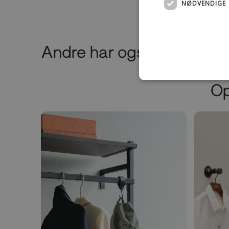
NØDVENDIGE
Andre har også købt dett
Op