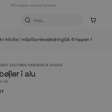
100 dages returrettigheder
0
kt info
Se i miljø
Samlevejledning
Gå til toppen ⭡
UDDY CLOTHING HANGERS & HOOKS
bøjler i alu
5 stk
kr