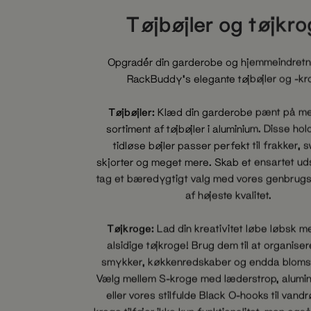
Tøjbøjler og tøjkr
Opgradér din garderobe og hjemmeindret
RackBuddy's elegante tøjbøjler og -kr
Tøjbøjler:
Klæd din garderobe pænt på me
sortiment af tøjbøjler i aluminium. Disse ho
tidløse bøjler passer perfekt til frakker, 
skjorter og meget mere. Skab et ensartet u
tag et bæredygtigt valg med vores genbrugs
af højeste kvalitet.
Tøjkroge:
Lad din kreativitet løbe løbsk m
alsidige tøjkroge! Brug dem til at organiser
smykker, køkkenredskaber og endda blomst
Vælg mellem S-kroge med læderstrop, alumi
eller vores stilfulde Black O-hooks til vandr