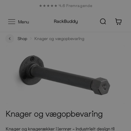
Gå
★★★★★ 4.6 Fremragende
til
indhold
0
Menu
Shop
Knager og vægopbevaring
Knager og vægopbevaring
Knager og knagerækker i jernrør – industrielt design til