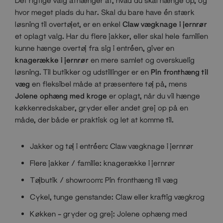
Det rigtige valg afhænger af, hvad du skal hænge op, og
hvor meget plads du har. Skal du bare have én stærk
løsning til overtøjet, er en enkel
Claw vægknage i jernrør
et oplagt valg. Har du flere jakker, eller skal hele familien
kunne hænge overtøj fra sig i entréen, giver en
knagerække i jernrør
en mere samlet og overskuelig
løsning. Til butikker og udstillinger er en
Pin fronthæng til
væg
en fleksibel måde at præsentere tøj på, mens
Jolene ophæng med kroge
er oplagt, når du vil hænge
køkkenredskaber, gryder eller andet grej op på en
måde, der både er praktisk og let at komme til.
Jakker og tøj i entréen: Claw vægknage i jernrør
Flere jakker / familie: knagerække i jernrør
Tøjbutik / showroom: Pin fronthæng til væg
Cykel, tunge genstande: Claw eller kraftig vægkrog
Køkken – gryder og grej: Jolene ophæng med