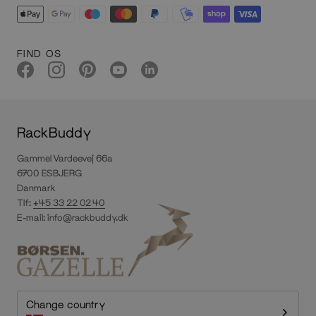
FIND OS
RackBuddy
Gammel Vardeevej 66a
6700 ESBJERG
Danmark
Tlf:
+45 33 22 02 40
E-mail:
info@rackbuddy.dk
Change country