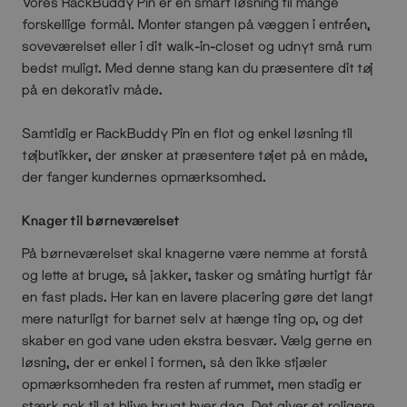
Vores RackBuddy Pin er en smart løsning til mange
forskellige formål. Monter stangen på væggen i entréen,
soveværelset eller i dit walk-in-closet og udnyt små rum
bedst muligt. Med denne stang kan du præsentere dit tøj
på en dekorativ måde.
Samtidig er RackBuddy Pin en flot og enkel løsning til
tøjbutikker, der ønsker at præsentere tøjet på en måde,
der fanger kundernes opmærksomhed.
Knager til børneværelset
På børneværelset skal knagerne være nemme at forstå
og lette at bruge, så jakker, tasker og småting hurtigt får
en fast plads. Her kan en lavere placering gøre det langt
mere naturligt for barnet selv at hænge ting op, og det
skaber en god vane uden ekstra besvær. Vælg gerne en
løsning, der er enkel i formen, så den ikke stjæler
opmærksomheden fra resten af rummet, men stadig er
stærk nok til at blive brugt hver dag. Det giver et roligere