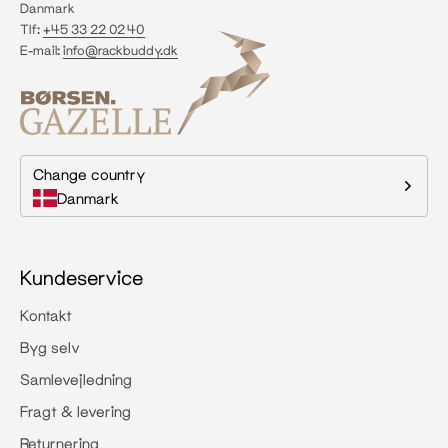
Danmark
Tlf:
+45 33 22 02 40
E-mail:
info@rackbuddy.dk
Change country
Danmark
Kundeservice
Kontakt
Byg selv
Samlevejledning
Fragt & levering
Returnering