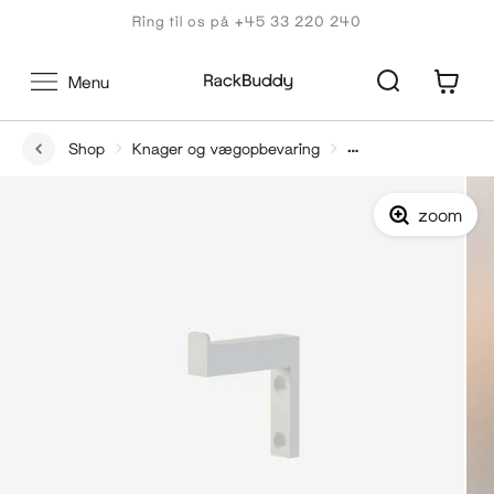
Gå
Ring til os på +45 33 220 240
til
indhold
0
Menu
Shop
Knager og vægopbevaring
Frame Pin - Vægmonteret fronthæng
zoom