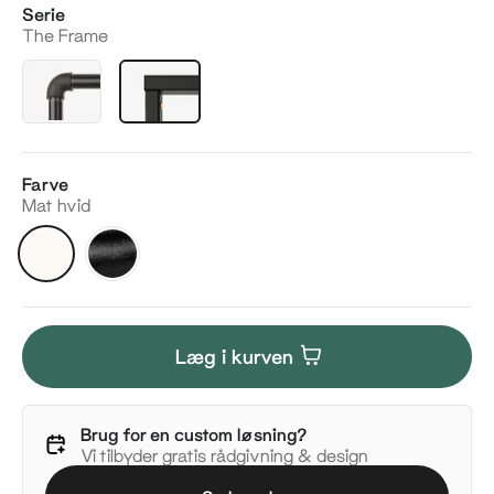
Serie
The Frame
Farve
Mat hvid
Mat
Mat
hvid
sort
Læg i kurven
Brug for en custom løsning?
Vi tilbyder gratis rådgivning & design