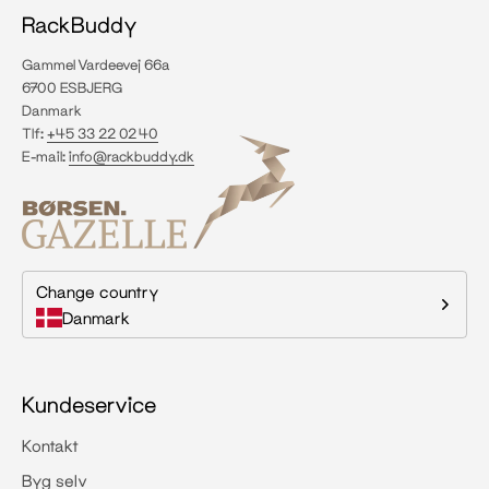
RackBuddy
Gammel Vardeevej 66a
6700 ESBJERG
Danmark
Tlf:
+45 33 22 02 40
E-mail:
info@rackbuddy.dk
Change country
Danmark
Kundeservice
Kontakt
Byg selv