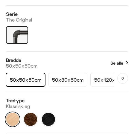
Serie
The Original
Bredde
Se alle
50x50x50cm
6
50x50x50cm
50x80x50cm
50x120x50cm
Trætype
Klassisk eg
Klassisk
Røget
Mørk
eg
eg
eg