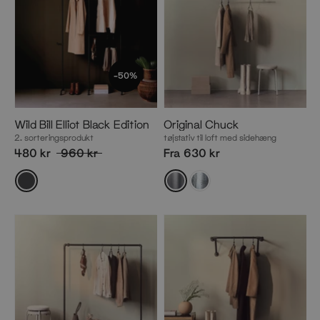
-50%
Wild Bill Elliot Black Edition
Original Chuck
2. sorteringsprodukt
tøjstativ til loft med sidehæng
480 kr
960 kr
Fra 630 kr