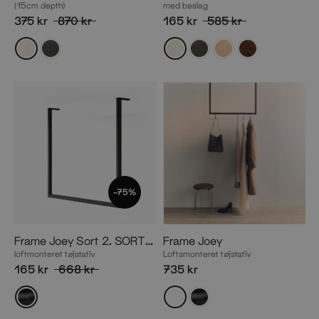
(15cm depth)
med beslag
375 kr
870 kr
165 kr
585 kr
-75%
Frame Joey Sort 2. SORTERING
Frame Joey
loftmonteret tøjstativ
Loftsmonteret tøjstativ
165 kr
668 kr
735 kr