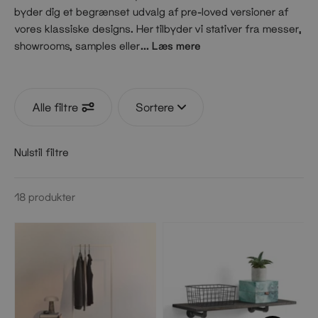
byder dig et begrænset udvalg af pre-loved versioner af
vores klassiske designs. Her tilbyder vi stativer fra messer,
showrooms, samples eller
... Læs mere
varer med beskadiget emballage, som præsenteres til en
nedsat pris, så du kan få en unik løsning, der både er
stilren og funktionel.
Alle filtre
Sortere
Nulstil filtre
18
produkter