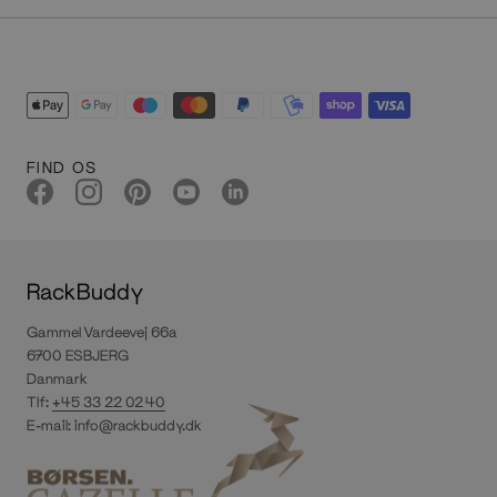
FIND OS
RackBuddy
Gammel Vardeevej 66a
6700 ESBJERG
Danmark
Tlf:
+45 33 22 02 40
E-mail:
info@rackbuddy.dk