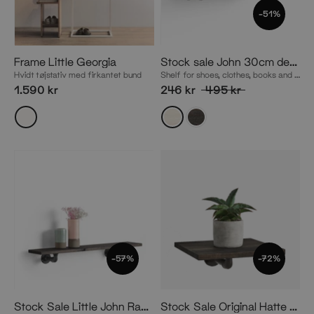
-51%
Frame Little Georgia
Stock sale John 30cm depth
Hvidt tøjstativ med firkantet bund
Shelf for shoes, clothes, books and other storage
1.590 kr
246 kr
495 kr
-57%
-72%
Stock Sale
Little John Ragal
Stock Sale Original Hatte / Sko træhylde