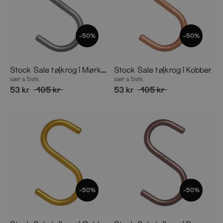
-50%
-50%
Stock Sale tøjkrog i Mørkegrå
Stock Sale tøjkrog i Kobber
sæt a 5stk
sæt a 5stk
53 kr
105 kr
53 kr
105 kr
-50%
-50%