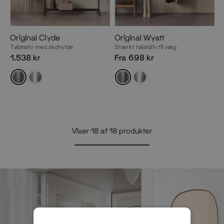
Original Clyde
Original Wyatt
Tøjstativ med skohylde
Stærkt tøjstativ til væg
1.538 kr
Fra 698 kr
Viser
18
af
18
produkter
Vis
mere