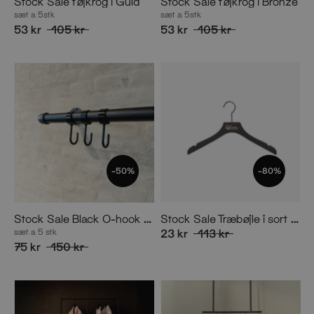
Stock Sale tøjkrog i Guld
Stock Sale tøjkrog i Bronze
sæt a 5stk
sæt a 5stk
53 kr
105 kr
53 kr
105 kr
-50%
-80%
Stock Sale Black O-hook for pipe
Stock Sale Træbøjle i sort med stop
sæt a 5 stk
23 kr
113 kr
75 kr
150 kr