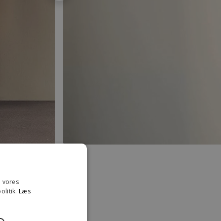
e vores
olitik.
Læs