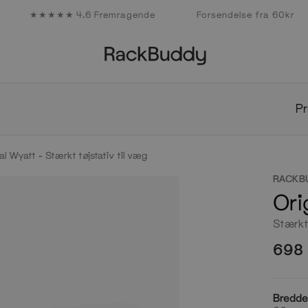
★★★★★ 4.6 Fremragende
Forsendelse fra 60kr
Design
Design
Produkter
Kollektioner
Studio
Inspiration
collabs
Professionals
Produkter
Kollektioner
Design
Studio
Pr
Inspiration
Design
al Wyatt - Stærkt tøjstativ til væg
collabs
Professionals
RACKB
Ori
Stærkt 
698 
Bredd