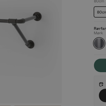
80cm
80c
Rørfa
Mørk
Mørk