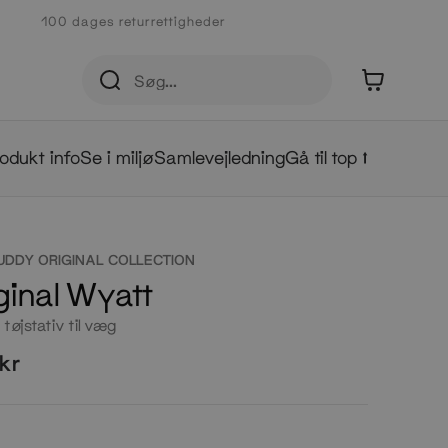
100 dages returrettigheder
0
odukt info
Se i miljø
Samlevejledning
Gå til top ⭡
UDDY ORIGINAL COLLECTION
ginal Wyatt
tøjstativ til væg
kr
e