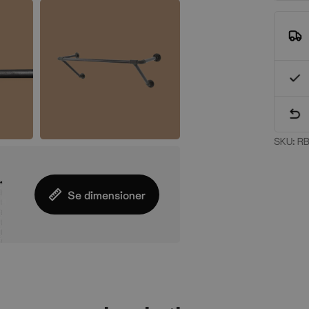
SKU:
RB
Se dimensioner