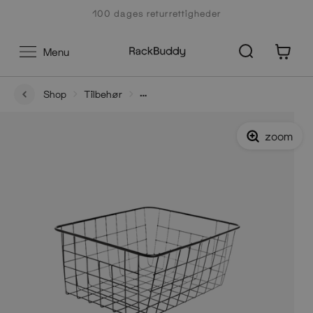
Gå
100 dages returrettigheder
til
indhold
0
Menu
Shop
Tilbehør
Trådkurv til undertøj og strømper i guld eller sort - Lille
model
zoom