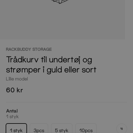
RACKBUDDY STORAGE
Trådkurv til undertøj og
strømper i guld eller sort
Lille model
60 kr
Antal
1 styk
4
1 styk
3pcs
5 styk
10pcs