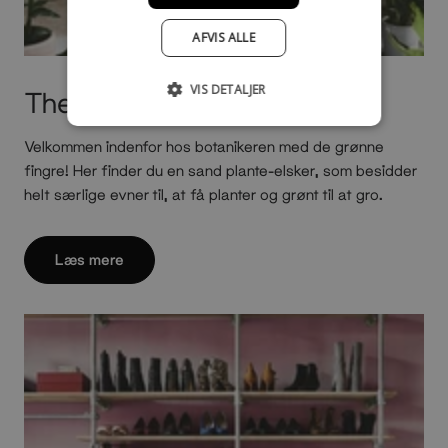
AFVIS ALLE
VIS DETALJER
The Botanist
Velkommen indenfor hos botanikeren med de grønne
fingre! Her finder du en sand plante-elsker, som besidder
helt særlige evner til, at få planter og grønt til at gro.
Læs mere