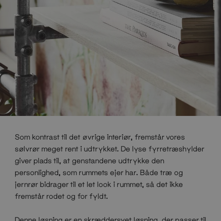
Som kontrast til det øvrige interiør, fremstår vores
sølvrør meget rent i udtrykket. De lyse fyrretræshylder
giver plads til, at genstandene udtrykke den
personlighed, som rummets ejer har. Både træ og
jernrør bidrager til et let look i rummet, så det ikke
fremstår rodet og for fyldt.
Denne løsning er en skræddersyet løsning, der passer til