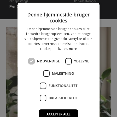
(1 bøjlestang)
(2 bøjlestænger)
Fra 2.183 kr
Fra 2.595 kr
Denne hjemmeside bruger
cookies
Denne hjemmeside bruger cookies til at
forbedre brugeroplevelsen. Ved at bruge
vores hjemmeside giver du samtykke til alle
cookies i overensstemmelse med vores
cookiepolitik.
Læs mere
NØDVENDIGE
YDEEVNE
MÅLRETNING
FUNKTIONALITET
UKLASSIFICEREDE
ACCEPTER ALLE