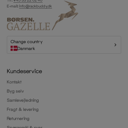
Tlf:
+45 33 22 02 40
E-mail:
info@rackbuddy.dk
Change country
Danmark
Kundeservice
Kontakt
Byg selv
Samlevejledning
Fragt & levering
Returnering
Spørgsmål & svar