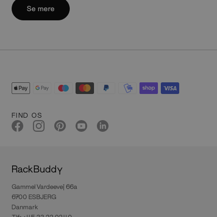
Se mere
FIND OS
RackBuddy
Gammel Vardeevej 66a
6700 ESBJERG
Danmark