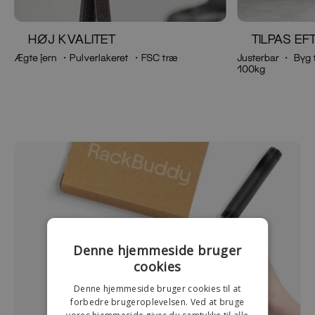
HØJ KVALITET
TILPAS E
Ægte jern ・Pulverlakeret ・FSC træ
Justerbar ・ Byg 
100kg
Denne hjemmeside bruger
cookies
Denne hjemmeside bruger cookies til at
forbedre brugeroplevelsen. Ved at bruge