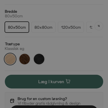
Bredde
80x50cm
4
80x50cm
80x80cm
120x50cm
120x80c
Trætype
Klassisk eg
Klassisk
Røget
Mørk
eg
eg
eg
Læg i kurven
Brug for en custom løsning?
Vi tilbyder gratis rådgivning & design