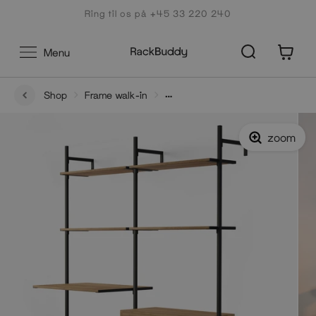
Gå
Ring til os på +45 33 220 240
til
indhold
0
Menu
Shop
Frame walk-in
Frame Walk-In 2 rækker med skrivebord - (2 hylder + 1
skrivebord / 2 hylder + 1 kommode)
zoom