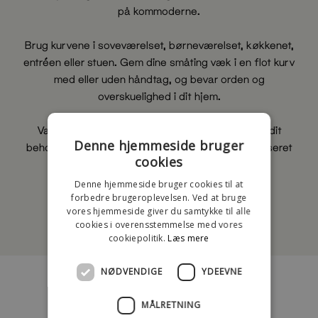
på kommoderne.
Brug kurvene i soveværelset, børneværelset, køkkenet,
entréen eller stuen. Gem dine småting væk i en flot kurv
med eller uden håndtag, og bevar orden og
overskuelighed i dit hjem.
Vælg mellem vores små og store kurve alt efter dit
Denne hjemmeside bruger
behov og indretning, og skab en stilfuld og organiseret
cookies
atmosfære i alle rum.
Denne hjemmeside bruger cookies til at
forbedre brugeroplevelsen. Ved at bruge
vores hjemmeside giver du samtykke til alle
Se mere!
cookies i overensstemmelse med vores
cookiepolitik.
Læs mere
NØDVENDIGE
YDEEVNE
MÅLRETNING