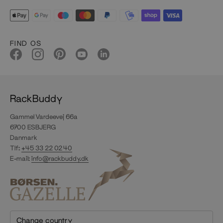
FIND OS
RackBuddy
Gammel Vardeevej 66a
6700 ESBJERG
Danmark
Tlf:
+45 33 22 02 40
E-mail:
info@rackbuddy.dk
Change country