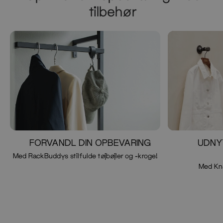
tilbehør
FORVANDL DIN OPBEVARING
UDNY
Med RackBuddys stilfulde tøjbøjler og -kroge!
Med Kn