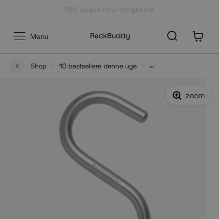
Gå
100 dages returrettigheder
til
indhold
0
Menu
Shop
10 bestsellere denne uge
Tøjkroge i alu - sæt af 5 stk
zoom