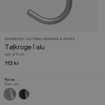
RACKBUDDY CLOTHING HANGERS & HOOKS
Tøjkroge i alu
sæt af 5 stk
113 kr
Farve
Sølv alu
Sølv
Sort
alu
alu