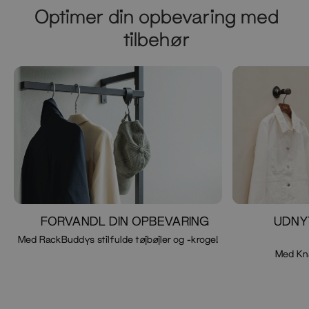
Optimer din opbevaring med
tilbehør
FORVANDL DIN OPBEVARING
UDNY
Med RackBuddys stilfulde tøjbøjler og -kroge!
Med Kn