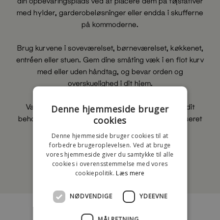
din opbevaringsplads ved at placere dem på tøjstativer
med hylder, garderobeløsninger eller endda i skufferne
på kommoderne.
Brug kurvene i soveværelset, børneværelset, køkkenet,
entréen eller stuen. Gem dine småting væk i en flot kurv
med eller uden håndtag, og bevar orden og
overskuelighed i dit hjem.
Vælg mellem vores små og store kurve alt efter dit
Denne hjemmeside bruger
behov og indretning, og skab en stilfuld og organiseret
cookies
atmosfære i alle rum.
Denne hjemmeside bruger cookies til at
forbedre brugeroplevelsen. Ved at bruge
vores hjemmeside giver du samtykke til alle
cookies i overensstemmelse med vores
Se mere!
cookiepolitik.
Læs mere
NØDVENDIGE
YDEEVNE
MÅLRETNING