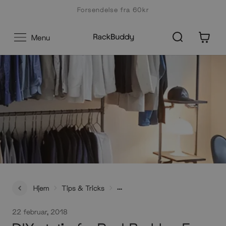
Gå
Forsendelse fra 60kr
til
indhold
0
Menu
Hjem
Tips & Tricks
DIY stativ fra RackBuddy - Fra første idé til
22 februar, 2018
garderobestativ