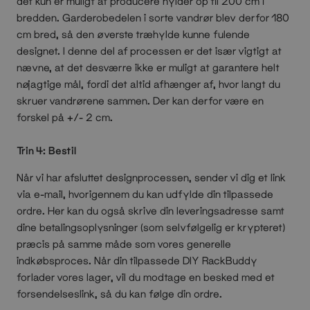
det kun er muligt at producere hylder op til 200 cm i
bredden. Garderobedelen i sorte vandrør blev derfor 180
cm bred, så den øverste træhylde kunne fulende
designet. I denne del af processen er det især vigtigt at
nævne, at det desværre ikke er muligt at garantere helt
nøjagtige mål, fordi det altid afhænger af, hvor langt du
skruer vandrørene sammen. Der kan derfor være en
forskel på +/- 2 cm.
Trin 4: Bestil
Når vi har afsluttet designprocessen, sender vi dig et link
via e-mail, hvorigennem du kan udfylde din tilpassede
ordre. Her kan du også skrive din leveringsadresse samt
dine betalingsoplysninger (som selvfølgelig er krypteret)
præcis på samme måde som vores generelle
indkøbsproces. Når din tilpassede DIY RackBuddy
forlader vores lager, vil du modtage en besked med et
forsendelseslink, så du kan følge din ordre.