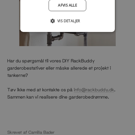
AFVIS ALLE
VIS DETALJER
Har du spørgsmål til vores DIY RackBuddy
garderobestativer eller måske allerede et projekt i
tankerne?
Tøv ikke med at kontakte os på
info@rackbuddy.dk
.
Sammen kan vi realisere dine garderobedrømme.
Skrevet af Camilla Bader