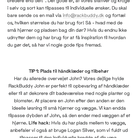
bredere end det!". Det gode er, at vores stativer og kroge
i sølv og sort kan tilpasses til individuelle ønsker. Du skal
bare sende os en mail via
info@rackbuddy.dk
og fortæl
os, hvilken størrelse du har brug for! Så - hvad med de
små hjørner og pladsen bag din dør? Hvis du endnu ikke
udnytter dem og har brug for at få inspiration til hvordan
du gør det, så har vi nogle gode tips fremad.
TIP 1: Plads til håndklæder og tilbehør
Har du allerede overvejet John? Vores dejlige hylde
RackBuddy John er perfekt til opbevaring af håndklæder
eller til at dekorere dit badeværelse med nogle planter og
blomster. At placere en John efter den anden er den
ideelle løsning til små hjørner og vægge. Vi kan endda
tilpasse dybden af John, så den ender med væggen af et
hjørne.
Life hack:
Hvis du har plads mellem to vægge,
anbefaler vi også at bruge Logan Silver, som vi fuldt ud
tilpasser til den individuelle bredde af din væg.