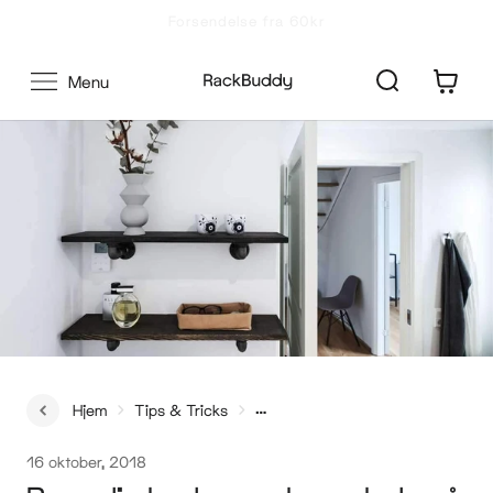
Gå
100 dages returrettigheder
til
indhold
0
Menu
Hjem
Tips & Tricks
Brug din badeværelses plads på den smarteste måde!
16 oktober, 2018