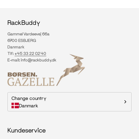
RackBuddy
Gammel Vardeevej 66a
6700 ESBJERG
Danmark
Tlf:
+45 33 22 02 40
E-mail:
info@rackbuddy.dk
Change country
Danmark
Kundeservice