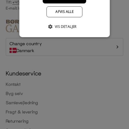
Tlf:
+45 33 22 02 40
E-mail:
info@rackbuddy.dk
AFVIS ALLE
VIS DETALJER
Change country
Danmark
Kundeservice
Kontakt
Byg selv
Samlevejledning
Fragt & levering
Returnering