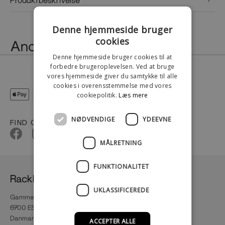
Denne hjemmeside bruger
cookies
Andre har også købt dette
Denne hjemmeside bruger cookies til at
forbedre brugeroplevelsen. Ved at bruge
vores hjemmeside giver du samtykke til alle
cookies i overensstemmelse med vores
cookiepolitik.
Læs mere
NØDVENDIGE
YDEEVNE
FIND OS
MÅLRETNING
FUNKTIONALITET
RackBuddy
UKLASSIFICEREDE
Gammel Vardeevej 66a
6700 ESBJERG
Danmark
ACCEPTER ALLE