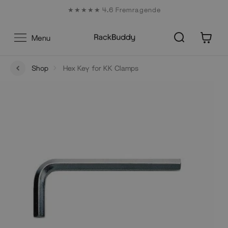
Gå
★★★★★ 4.6 Fremragende
til
indhold
0
Menu
Shop
Hex Key for KK Clamps