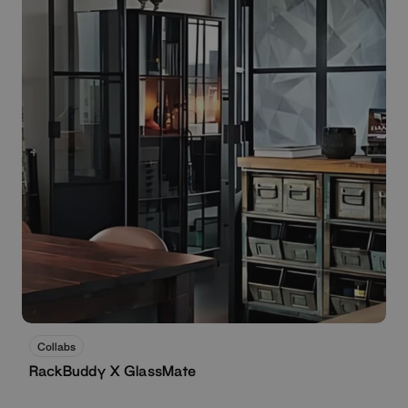
Collabs
RackBuddy X GlassMate