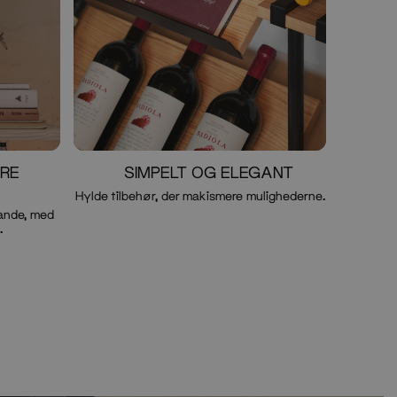
DRE
SIMPELT OG ELEGANT
Hylde tilbehør, der makismere mulighederne.
ande, med
.
Valgfri knap