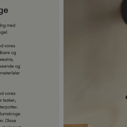
oge
ning med
oge!
d vores
ldbare og
sweatre,
dseende og
materialer
ed vores
e tasker,
erpotter.
niumskroge
ør. Disse