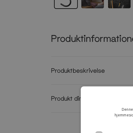
Produktinformation
Produktbeskrivelse
Produkt dimensioner
Denne 
hjemmeside