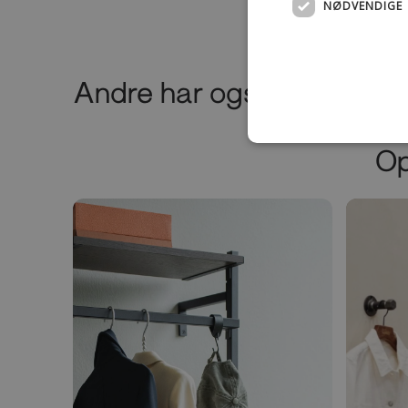
NØDVENDIGE
Andre har også købt dett
Op