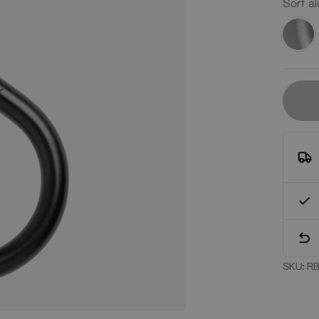
Sort al
Sølv
alu
SKU:
RB