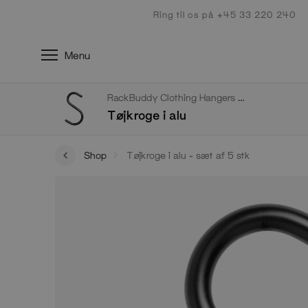
Gå
Ring til os på +45 33 220 240
til
indhold
Menu
RackBuddy Clothing Hangers & Hooks
Tøjkroge i alu
Shop
Tøjkroge i alu - sæt af 5 stk