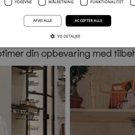
YDEEVNE
MÅLRETNING
FUNKTIONALITET
AFVIS ALLE
ACCEPTER ALLE
e
VIS DETALJER
timer din opbevaring med tilbe