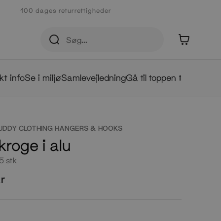
100 dages returrettigheder
0
kt info
Se i miljø
Samlevejledning
Gå til toppen ⭡
UDDY CLOTHING HANGERS & HOOKS
kroge i alu
5 stk
kr