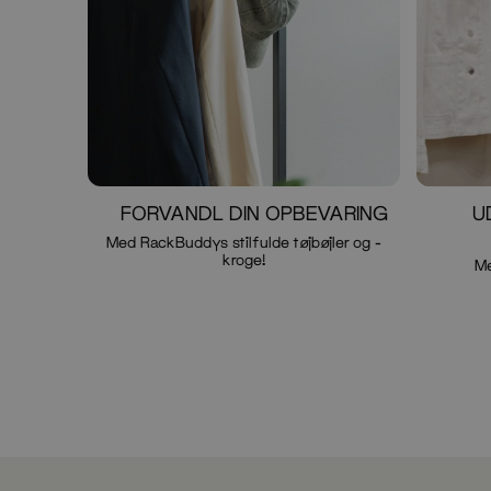
FORVANDL DIN OPBEVARING
U
Med RackBuddys stilfulde tøjbøjler og -
kroge!
M