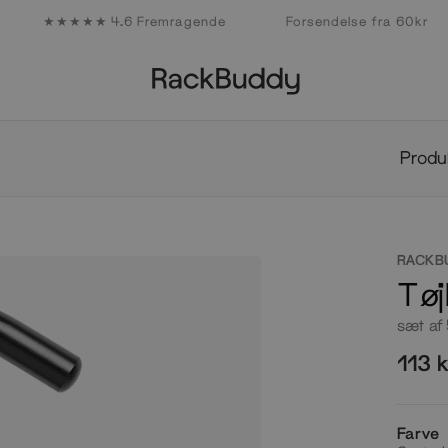
★★★★★ 4.6 Fremragende
Forsendelse fra 60kr
Design
Design
Produkter
Kollektioner
Studio
Inspiration
collabs
Professionals
Produkter
Kollektioner
Design
Studio
Produ
Inspiration
Design
collabs
Professionals
RACKB
Tøj
sæt af 
113 
Farve