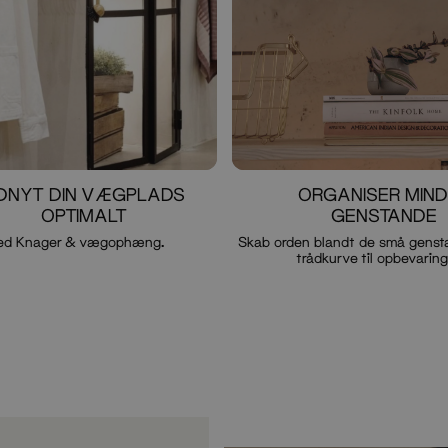
DNYT DIN VÆGPLADS
ORGANISER MIN
OPTIMALT
GENSTANDE
ed Knager & vægophæng.
Skab orden blandt de små genst
trådkurve til opbevaring
Valgfri knap
Valgfri knap