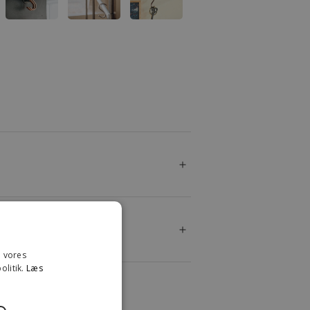
e vores
olitik.
Læs