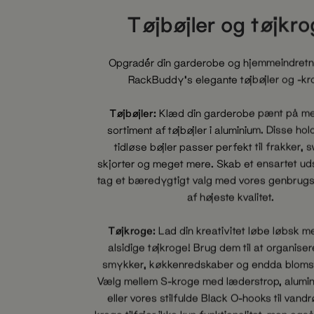
Tøjbøjler og tøjkr
Opgradér din garderobe og hjemmeindret
RackBuddy's elegante tøjbøjler og -kr
Tøjbøjler:
Klæd din garderobe pænt på me
sortiment af tøjbøjler i aluminium. Disse ho
tidløse bøjler passer perfekt til frakker, 
skjorter og meget mere. Skab et ensartet u
tag et bæredygtigt valg med vores genbrugs
af højeste kvalitet.
Tøjkroge:
Lad din kreativitet løbe løbsk m
alsidige tøjkroge! Brug dem til at organiser
smykker, køkkenredskaber og endda blomst
Vælg mellem S-kroge med læderstrop, alumi
eller vores stilfulde Black O-hooks til vandr