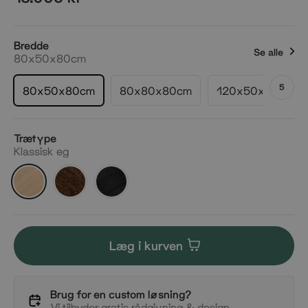
Bredde
Se alle
80x50x80cm
5
80x50x80cm
80x80x80cm
120x50x80cm
Trætype
Klassisk eg
Klassisk
Røget
Mørk
eg
eg
eg
Læg i kurven
Brug for en custom løsning?
Vi tilbyder gratis rådgivning & design