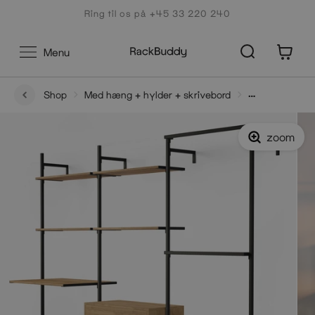
Gå
Ring til os på +45 33 220 240
til
indhold
0
Menu
Shop
Med hæng + hylder + skrivebord
Frame Walk-In 3 rækker med skrivebord - (2 hylder + 1
skrivebord / 2 hylder + 1 kommode / 2 bøjlestænger)
zoom