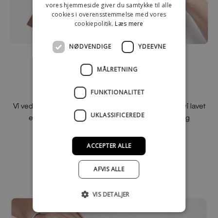
vores hjemmeside giver du samtykke til alle
cookies i overensstemmelse med vores
cookiepolitik.
Læs mere
NØDVENDIGE
YDEEVNE
Er du i tvivl om valg af
MÅLRETNING
materiale?
FUNKTIONALITET
Vi ved det er svært at vælge materialer, derfor har vi lavet
UKLASSIFICEREDE
en lille materialeboks som indeholde alle træ- og
metaltyper
ACCEPTER ALLE
Køb farveprøve
AFVIS ALLE
VIS DETALJER