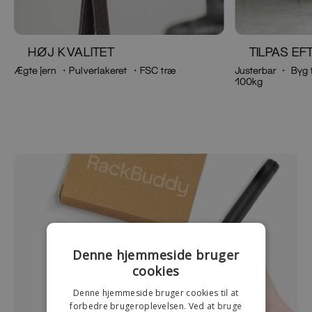
HØJ KVALITET
TILPAS E
Ægte jern ・Pulverlakeret ・FSC træ
Justerbar ・ Byg 
100kg
Denne hjemmeside bruger
cookies
Denne hjemmeside bruger cookies til at
forbedre brugeroplevelsen. Ved at bruge