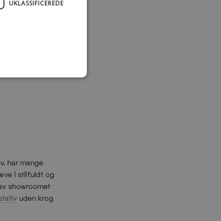
UKLASSIFICEREDE
sv. har mange
e i stilfuldt og
 blev showroomet
stativ
uden krog