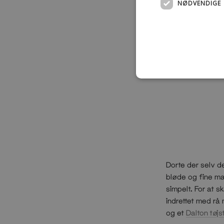
NØDVENDIGE
Dorte der selv d
bløde og fine ma
simpelt. For at s
indrettet med rå
og et
Dalton tøjst