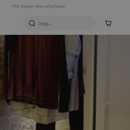
100 dages returrettigheder
Del
Forrige
0