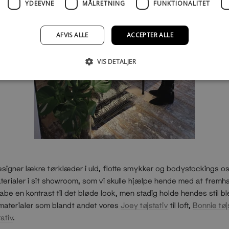
YDEEVNE
MÅLRETNING
FUNKTIONALITET
AFVIS ALLE
ACCEPTER ALLE
VIS DETALJER
esigner lækre tørklæder i uld, flotte smykker og bodystockings o
terialer i sit showroom, som vi skulle hjælpe hende med at fremhæv
kabe en kontrast til det bløde look, men stadig holde hendes stil
 materialer som blandt andet vores
Joey tøjstativ
til loft,
Bonnie tøj
ativ
.