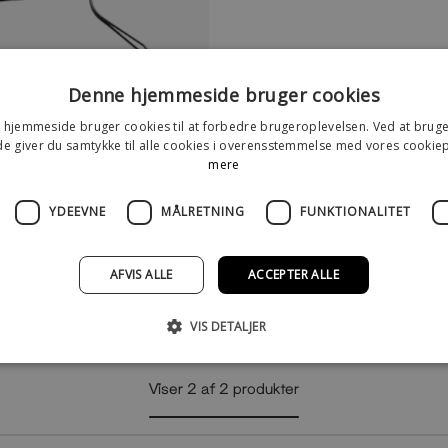
Denne hjemmeside bruger cookies
hjemmeside bruger cookies til at forbedre brugeroplevelsen. Ved at brug
 giver du samtykke til alle cookies i overensstemmelse med vores cookiep
mere
Tøjlebøjle i Alu bred skulder i Sort & Sølv
YDEEVNE
MÅLRETNING
FUNKTIONALITET
AFVIS ALLE
ACCEPTER ALLE
VIS DETALJER
Viser
2
af
2
produkter