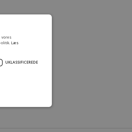
e vores
olitik.
Læs
UKLASSIFICEREDE