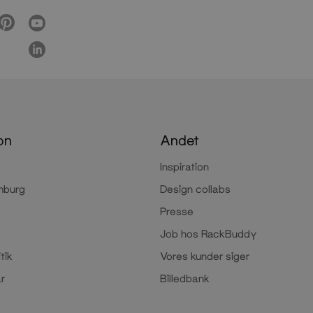
on
Andet
Inspiration
mburg
Design collabs
Presse
Job hos RackBuddy
tik
Vores kunder siger
år
Billedbank