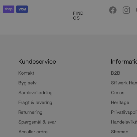
FIND
OS
Kundeservice
Informati
Kontakt
B2B
Byg selv
Stilwerk Ha
Samlevejledning
Om os
Fragt & levering
Heritage
Returnering
Privatlivspoli
Spørgsmål & svar
Handelsvilk
Annuller ordre
Sitemap