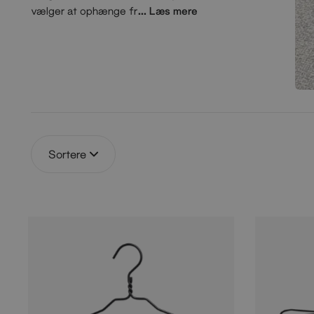
vælger at ophænge fr
... Læs mere
akker, sweatre eller skjorter. Vores udvalg
fremhæver muligheder for at skabe en
sammenhængende og funktionel
opbevaringsløsning, hvor detaljerne spiller en
central rolle. Udforsk de forskellige farvevalg
og designmuligheder, som gør det nemt for dig
at tilpasse din garderobe eller entré efter dine
præferencer. Hos os er det nemt at finde en
Sortere
løsning, der både optimerer din plads og
understøtter din personlige stil – en invitation til
at skabe orden med et personligt præg.