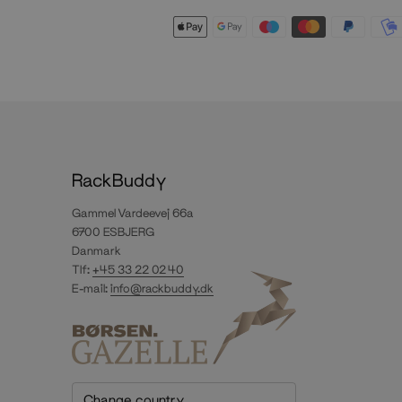
Vis
mere
RackBuddy
Gammel Vardeevej 66a
6700 ESBJERG
Danmark
Tlf:
+45 33 22 02 40
E-mail:
info@rackbuddy.dk
Change country